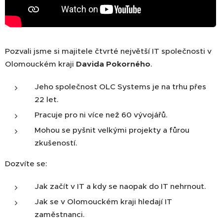
Pozvali jsme si majitele čtvrté největší IT společnosti v
Olomouckém kraji
Davida Pokorného
.
Jeho společnost OLC Systems je na trhu přes
22 let.
Pracuje pro ni více než 60 vývojářů.
Mohou se pyšnit velkými projekty a fůrou
zkušeností.
Dozvíte se:
Jak začít v IT a kdy se naopak do IT nehrnout.
Jak se v Olomouckém kraji hledají IT
zaměstnanci.