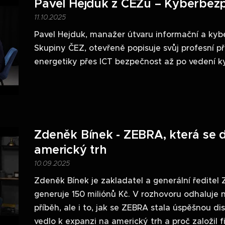
Pavel Hejduk z ČEZu – Kyberbez
11.10.2025
Pavel Hejduk, manažer útvaru informační a kyb
Skupiny ČEZ, otevřeně popisuje svůj profesní 
energetiky přes ICT bezpečnost až po vedení k
Zdeněk Bínek - ZEBRA, která se d
americký trh
10.09.2025
Zdeněk Bínek je zakladatel a generální ředite
generuje 150 miliónů Kč. V rozhovoru odhaluje 
příběh, ale i to, jak se ZEBRA stala úspěšnou dis
vedlo k expanzi na americký trh a proč založil 