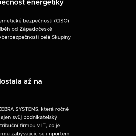
pečnost energetiky
ernetické bezpečnosti (CISO)
příběh od Západočeské
yberbezpečnosti celé Skupiny.
ostala až na
l ZEBRA SYSTEMS, která ročně
nejen svůj podnikatelský
tribuční firmou v IT, co je
firmu zabývajícíc se importem