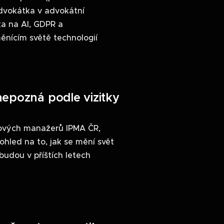
advokátka v advokátní
ka na AI, GDPR a
měnícím světě technologií
nepozná podle vizitky
tových manažerů IPMA ČR,
 pohled na to, jak se mění svět
udou v příštích letech