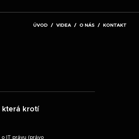
ÚVOD
VIDEA
O NÁS
KONTAKT
která krotí
 o IT právu (právo